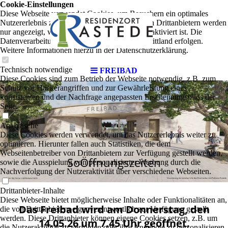
Cookie-Einstellungen
Diese Webseite verwendet Cookies, um Besuchern ein optimales
Nutzererlebnis zu bieten. Bestimmte Inhalte von Drittanbietern werden
nur angezeigt, wenn die entsprechende Option aktiviert ist. Die
Datenverarbeitung kann dann auch in einem Drittland erfolgen.
Weitere Informationen hierzu in der Datenschutzerklärung.
Technisch notwendige
FREIBAD
Diese Cookies sind zum Betrieb der Webseite notwendig, z.B. zum
Schutz vor Hackerangriffen und zur Gewährleistung eines
konsistenten und der Nachfrage angepassten Erscheinungsbilds der
Seite.
Analytische
Diese Cookies werden verwendet, um das Nutzererlebnis weiter zu
optimieren. Hierunter fallen auch Statistiken, die dem
Webseitenbetreiber von Drittanbietern zur Verfügung gestellt werden,
SoÖffnungszeiten
sowie die Ausspielung von personalisierter Werbung durch die
Nachverfolgung der Nutzeraktivität über verschiedene Webseiten.
Drittanbieter-Inhalte
Diese Webseite bietet möglicherweise Inhalte oder Funktionalitäten an,
Das Freibad wird am Donnerstag, den
die von Drittanbietern eigenverantwortlich zur Verfügung gestellt
werden. Diese Drittanbieter können eigene Cookies setzen, z.B. um
14.05.26 um 7.45 Uhr geöffnet.
die Nutzeraktivität zu verfolgen oder ihre Angebote zu personalisieren