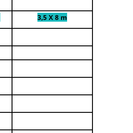
m
3,5 X 8 m