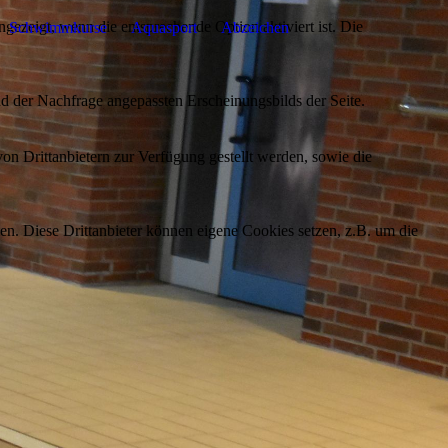
ezeigt, wenn die entsprechende Option aktiviert ist. Die
Schwimmkurse
Aquasport
Abzeichen
d der Nachfrage angepassten Erscheinungsbilds der Seite.
on Drittanbietern zur Verfügung gestellt werden, sowie die
den. Diese Drittanbieter können eigene Cookies setzen, z.B. um die