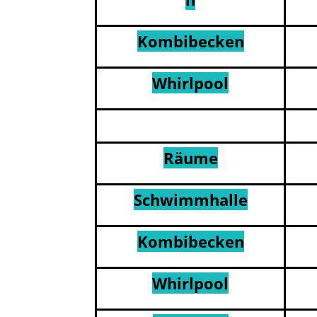
Kombibecken
Whirlpool
Räume
Schwimmhalle
Kombibecken
Whirlpool