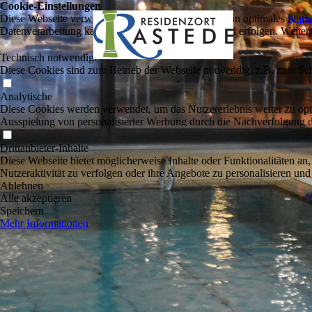
Cookie-Einstellungen
Diese Webseite verwendet Cookies, um Besuchern ein optimales Nutzerer
Starts
Datenverarbeitung kann dann auch in einem Drittland erfolgen. Weiter
Technisch notwendige
Diese Cookies sind zum Betrieb der Webseite notwendig, z.B. zum Sch
Analytische
Diese Cookies werden verwendet, um das Nutzererlebnis weiter zu optim
Ausspielung von personalisierter Werbung durch die Nachverfolgung de
Drittanbieter-Inhalte
Diese Webseite bietet möglicherweise Inhalte oder Funktionalitäten an,
Nutzeraktivität zu verfolgen oder ihre Angebote zu personalisieren und
Ablehnen
Alle akzeptieren
Speichern
Mehr Informationen