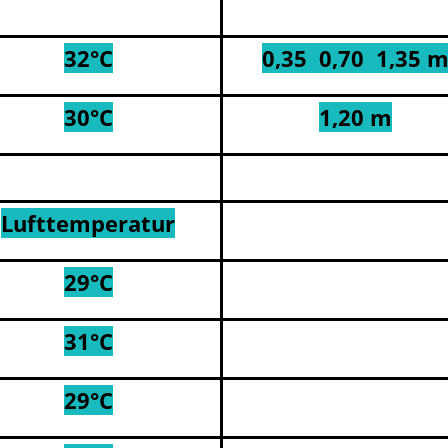
32°C
0,35 0,70 1,35 
30°C
1,20 m
Lufttemperatur
29°C
31°C
29°C