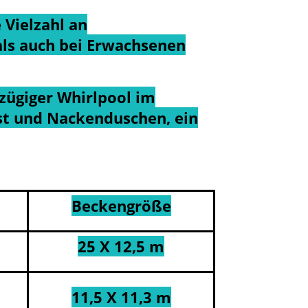
 Vielzahl an
als auch bei Erwachsenen
zügiger Whirlpool im
st und Nackenduschen, ein
Beckengröße
25 X 12,5 m
11,5 X 11,3 m