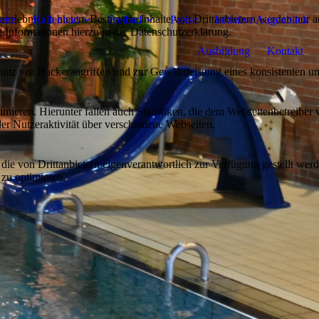
lebnis zu bieten. Bestimmte Inhalte von Drittanbietern werden nur ang
eite
Hallenbad
Freibad
Preise
Initiative Augenblick
e Informationen hierzu in der Datenschutzerklärung.
Ausbildung
Kontakt
utz vor Hackerangriffen und zur Gewährleistung eines konsistenten un
ieren. Hierunter fallen auch Statistiken, die dem Webseitenbetreiber v
r Nutzeraktivität über verschiedene Webseiten.
 die von Drittanbietern eigenverantwortlich zur Verfügung gestellt wer
 zu optimieren.