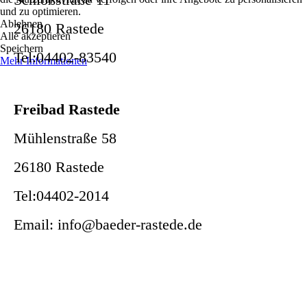
und zu optimieren.
Ablehnen
26180 Rastede
Alle akzeptieren
Speichern
Tel:04402-83540
Mehr Informationen
Freibad Rastede
Mühlenstraße 58
26180 Rastede
Tel:04402-2014
Email: info@baeder-rastede.de